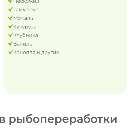
Пескожил
Гаммарус
Мотыль
Кукуруза
Клубника
Ваниль
Конопля и другие
ов рыбопереработки