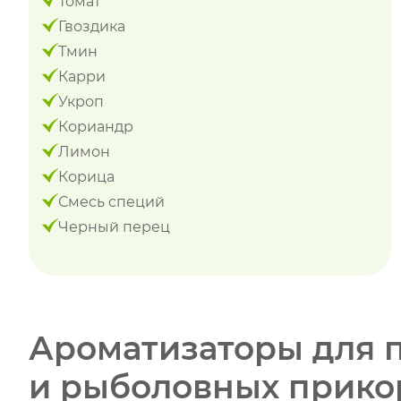
Томат
Гвоздика
Тмин
Карри
Укроп
Кориандр
Лимон
Корица
Смесь специй
Черный перец
Ароматизаторы для 
и рыболовных прико