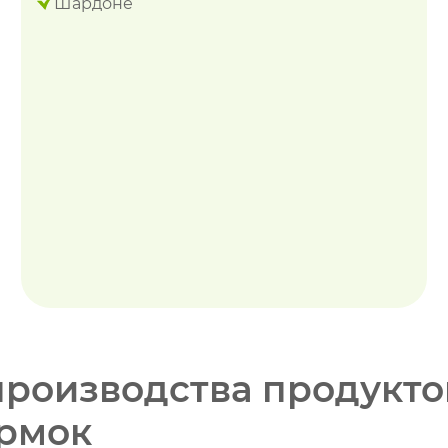
Шардоне
производства продукт
рмок