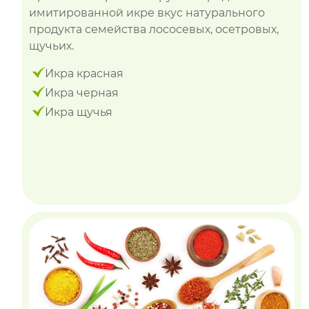
имитированной икре вкус натурального
продукта семейства лососевых, осетровых,
щучьих.
Икра красная
Икра черная
Икра щучья